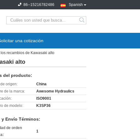
86--15216782486
Spanish
search
Solicitar una cotización
los recambios de Kawasaki alto
saki alto
s del producto:
de origen:
China
e de la marca:
Awesome Hydraulics
icación:
ISO9001
o de modelo:
K3SP36
 y Envío Términos:
dad de orden
1
a: