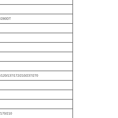
/280DT
1/120/137/172/210/237/270
/170/210