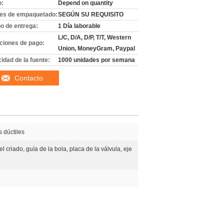
o:
Depend on quantity
les de empaquetado:
SEGÚN SU REQUISITO
o de entrega:
1 Día laborable
L/C, D/A, D/P, T/T, Western
ciones de pago:
Union, MoneyGram, Paypal
idad de la fuente:
1000 unidades por semana
Contacto
s dúctiles
el criado, guía de la bola, placa de la válvula, eje