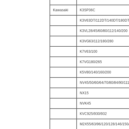
Kawasaki
K3SP36C
K3V63DT/112DT/140DT/180DT
K3VL28/45/60/80/112/140/200
K3VG63/112/180/280
K7V63/100
K7VG180/265
K5V80/140/160/200
NV45/50/60/64/70/80/84/90/11
NX15
NVK45
KVC925/930/932
M2X55/63/96/120/128/146/150