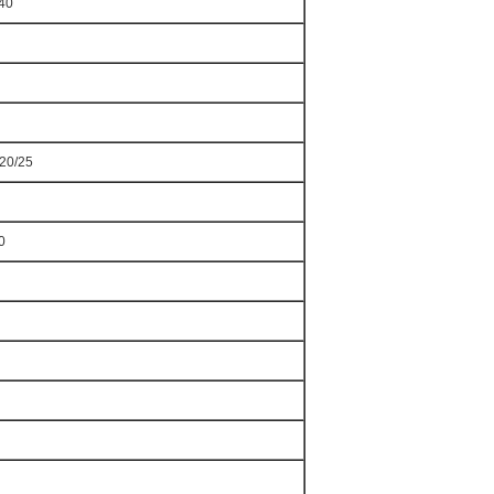
140
/20/25
0