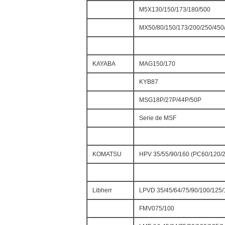
M5X130/150/173/180/500
MX50/80/150/173/200/250/450
KAYABA
MAG150/170
KYB87
MSG18P/27P/44P/50P
Serie de MSF
KOMATSU
HPV 35/55/90/160 (PC60/120/
Libherr
LPVD 35/45/64/75/90/100/125/
FMV075/100