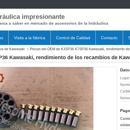
ráulica impresionante
rca a saber en mercado de accesorios de la hidráulica
os
Visita a la fábrica
Control de Calidad
Contacto
ica de Kawasaki
Piezas del OEM de K3SP36 K7SP36 Kawasaki, rendimiento de 
36 Kawasaki, rendimiento de los recambios de Kawa
Dato
Lugar 
Nombr
Certif
Númer
Pago
Canti
mínim