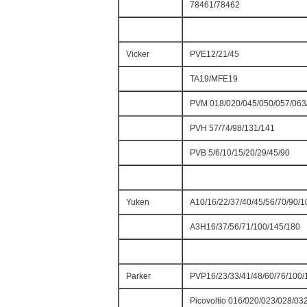
78461/78462
Vicker
PVE12/21/45
TA19/MFE19
PVM 018/020/045/050/057/063
PVH 57/74/98/131/141
PVB 5/6/10/15/20/29/45/90
Yuken
A10/16/22/37/40/45/56/70/90/
A3H16/37/56/71/100/145/180
Parker
PVP16/23/33/41/48/60/76/100/
Picovoltio 016/020/023/028/03