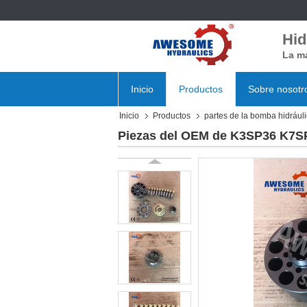
Hid
La ma
Inicio
Productos
Sobre nosotr
Inicio
Productos
partes de la bomba hidrául
Piezas del OEM de K3SP36 K7SP