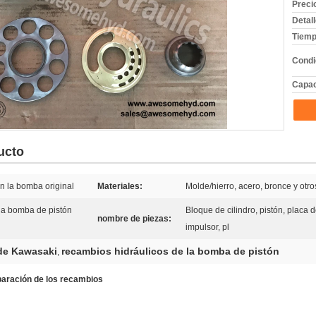
Preci
Detal
Tiemp
Condi
Capac
ucto
n la bomba original
Materiales:
Molde/hierro, acero, bronce y otro
la bomba de pistón
Bloque de cilindro, pistón, placa d
nombre de piezas:
impulsor, pl
de Kawasaki
recambios hidráulicos de la bomba de pistón
,
aración de los recambios