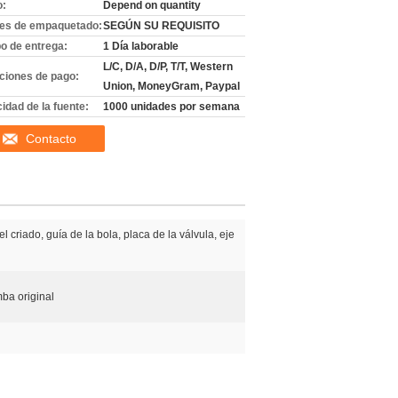
o:
Depend on quantity
les de empaquetado:
SEGÚN SU REQUISITO
o de entrega:
1 Día laborable
L/C, D/A, D/P, T/T, Western
ciones de pago:
Union, MoneyGram, Paypal
idad de la fuente:
1000 unidades por semana
Contacto
el criado, guía de la bola, placa de la válvula, eje
ba original