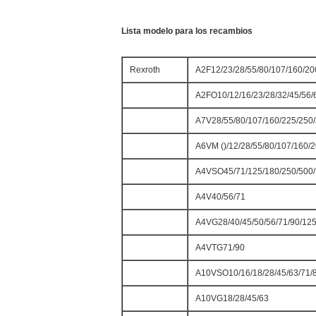
Lista modelo para los recambios
Rexroth
A2F12/23/28/55/80/107/160/20
A2FO10/12/16/23/28/32/45/56/
A7V28/55/80/107/160/225/250
A6VM ()/12/28/55/80/107/160/
A4VSO45/71/125/180/250/500
A4V40/56/71
A4VG28/40/45/50/56/71/90/125
A4VTG71/90
A10VSO10/16/18/28/45/63/71/
A10VG18/28/45/63