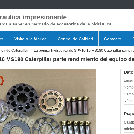
ráulica impresionante
rca a saber en mercado de accesorios de la hidráulica
os
Visita a la fábrica
Control de Calidad
Contacto
ica de Caterpillar
La pompa hydráulica de SPV10/10 MS180 Caterpillar parte re
 MS180 Caterpillar parte rendimiento del equipo de
Dato
Lugar 
Nombr
Certif
Númer
Pago
Canti
mínim