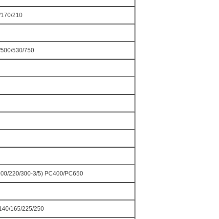
/170/210
/500/530/750
200/220/300-3/5) PC400/PC650
140/165/225/250