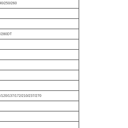
90/250/260
/280DT
1/120/137/172/210/237/270