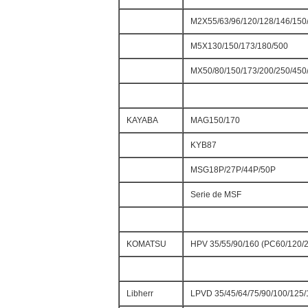
M2X55/63/96/120/128/146/150
M5X130/150/173/180/500
MX50/80/150/173/200/250/450
KAYABA
MAG150/170
KYB87
MSG18P/27P/44P/50P
Serie de MSF
KOMATSU
HPV 35/55/90/160 (PC60/120/
Libherr
LPVD 35/45/64/75/90/100/125/