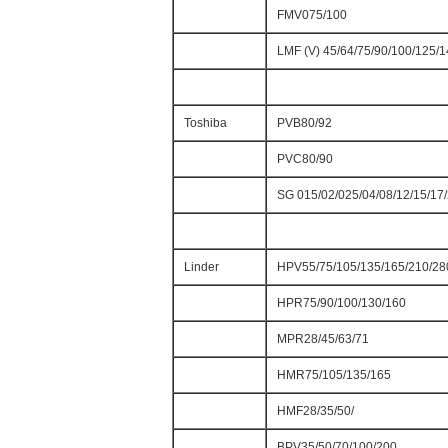
FMV075/100
LMF (V) 45/64/75/90/100/125/
Toshiba
PVB80/92
PVC80/90
SG 015/02/025/04/08/12/15/17
Linder
HPV55/75/105/135/165/210/28
HPR75/90/100/130/160
MPR28/45/63/71
HMR75/105/135/165
HMF28/35/50/
BPV35/50/70/100/200