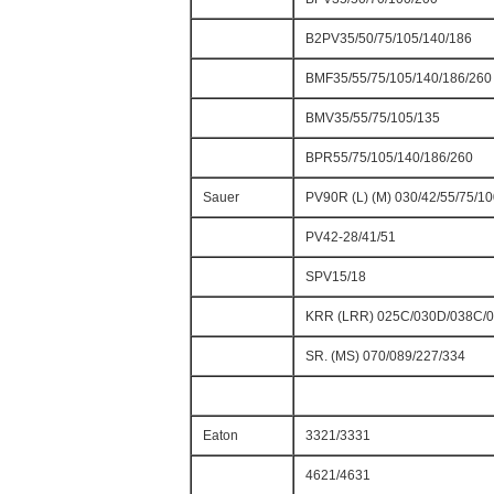
B2PV35/50/75/105/140/186
BMF35/55/75/105/140/186/260
BMV35/55/75/105/135
BPR55/75/105/140/186/260
Sauer
PV90R (L) (M) 030/42/55/75/1
PV42-28/41/51
SPV15/18
KRR (LRR) 025C/030D/038C/
SR. (MS) 070/089/227/334
Eaton
3321/3331
4621/4631