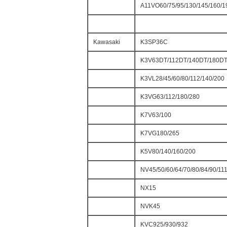
A11VO60/75/95/130/145/160/1
Kawasaki
K3SP36C
K3V63DT/112DT/140DT/180DT
K3VL28/45/60/80/112/140/200
K3VG63/112/180/280
K7V63/100
K7VG180/265
K5V80/140/160/200
NV45/50/60/64/70/80/84/90/11
NX15
NVK45
KVC925/930/932