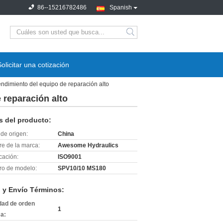
86--15216782486
Spanish
search
Solicitar una cotización
ndimiento del equipo de reparación alto
 reparación alto
s del producto:
de origen:
China
e de la marca:
Awesome Hydraulics
icación:
ISO9001
o de modelo:
SPV10/10 MS180
 y Envío Términos:
dad de orden
1
a: