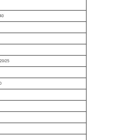
140
/20/25
0