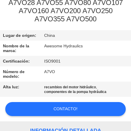
A7VO28 A7VO55 A7VO80 A7VO107
A7VO160 A7VO200 A7VO250
CONTROL
A7VO355 A7VO500
DE
CALIDAD
Lugar de origen:
China
Nombre de la
Awesome Hydraulics
ÉNTRENOS
marca:
EN
Certificación:
ISO9001
CONTACTO
Número de
A7VO
CON
modelo:
Alta luz:
,
recambios del motor hidráulico
componentes de la pompa hydráulica
NOTICIAS
CONTACTO!
PIDA
UNA
INFORMACIÓN DETALLADA