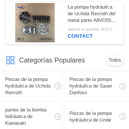
La pompa hydráulica
de Uchida Rexroth del
metal parte A8VO55
A8VO80 A8VO107
depend on quantity MOQ:1
A8VO120 A8VO140
CONTACT
A8VO160 A8VO200
Categorías Populares
Todos
Piezas de la pompa
Piezas de la pompa
hydráulica de Uchida
hydráulica de Sauer
Rexroth
Danfoss
partes de la bomba
Piezas de la pompa
hidráulica de
hydráulica de Linde
Kawasaki