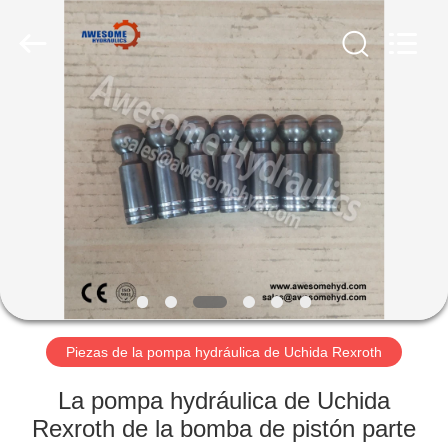
Awesome
Hydraulics
Co.,
Ltd..
All
Rights
Reserved.
Developed
HOGAR
by
ECER
PRODUCTOS
SOBRE
NOSOTROS
VIAJE
DE
Piezas de la pompa hydráulica de Uchida Rexroth
LA
La pompa hydráulica de Uchida
FÁBRICA
Rexroth de la bomba de pistón parte