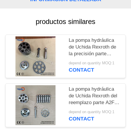
CITA
MAPA
productos similares
DEL
SITIO
La pompa hydráulica
de Uchida Rexroth de
la precisión parte
PRIVACY
A2FE28 A2FE32
depend on quantity MOQ:1
A2FE45 A2FE56
POLICY
CONTACT
A2FE63 A2FE80
A2FE107 A2FE125
A2FE160
La pompa hydráulica
de Uchida Rexroth del
reemplazo parte A2F5
A2F12 A2F23 A2F28
depend on quantity MOQ:1
A2F55 A2F80 A2F107
CONTACT
A2F160 A2F200
A2F250 A2F355