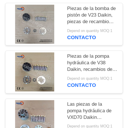
NOTICIAS
Piezas de la bomba de
pistón de V23 Daikin,
piezas de recambio
totalmente permutables
Depend on quantity MOQ:1
de Daikin
CONTACTO
Piezas de la pompa
hydráulica de V38
Daikin, recambios de la
bomba de pistón del
Depend on quantity MOQ:1
reemplazo
CONTACTO
Las piezas de la
pompa hydráulica de
VXD70 Daikin
echaron/las piezas de
Depend on quantity MOQ:1