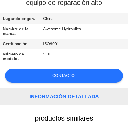
equipo de reparación alto
CONTROL
Lugar de origen:
China
DE
CALIDAD
Nombre de la
Awesome Hydraulics
marca:
Certificación:
ISO9001
ÉNTRENOS
Número de
V70
EN
modelo:
CONTACTO
CON
CONTACTO!
PIDA
INFORMACIÓN DETALLADA
UNA
CITA
productos similares