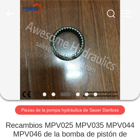
Shanghai
Awesome
Hydraulics
Co.,
Ltd..
All
Rights
Reserved.
HOGAR
Developed
by
ECER
PRODUCTOS
SOBRE
NOSOTROS
VIAJE
DE
Piezas de la pompa hydráulica de Sauer Danfoss
LA
Recambios MPV025 MPV035 MPV044
FÁBRICA
MPV046 de la bomba de pistón de