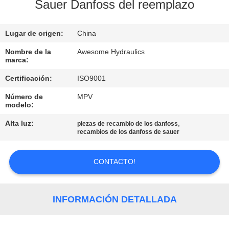
Sauer Danfoss del reemplazo
CONTROL
Lugar de origen:
China
DE
CALIDAD
Nombre de la
Awesome Hydraulics
marca:
Certificación:
ISO9001
ÉNTRENOS
Número de
MPV
EN
modelo:
CONTACTO
Alta luz:
,
piezas de recambio de los danfoss
recambios de los danfoss de sauer
CON
CONTACTO!
NOTICIAS
PIDA
INFORMACIÓN DETALLADA
UNA