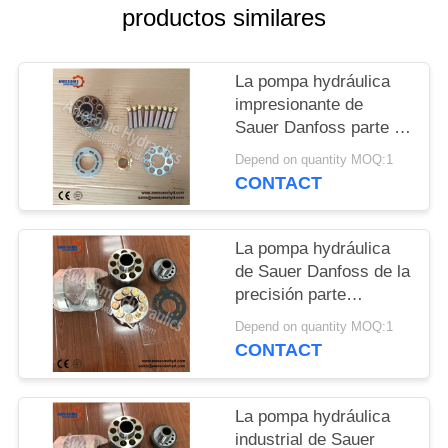
CITA
productos similares
MAPA
La pompa hydráulica
DEL
impresionante de
Sauer Danfoss parte el
SITIO
equipo de reparación
Depend on quantity MOQ:1
PV20 PV21 PV22 PV23
CONTACT
PV24 PV25 PV26 PV27
PRIVACY
POLICY
La pompa hydráulica
de Sauer Danfoss de la
precisión parte
PV90L30 PV90L42
Depend on quantity MOQ:1
PV90L55 PV90L75
CONTACT
PV90L100 PV90L130
PV90L180 PV90L250
La pompa hydráulica
industrial de Sauer