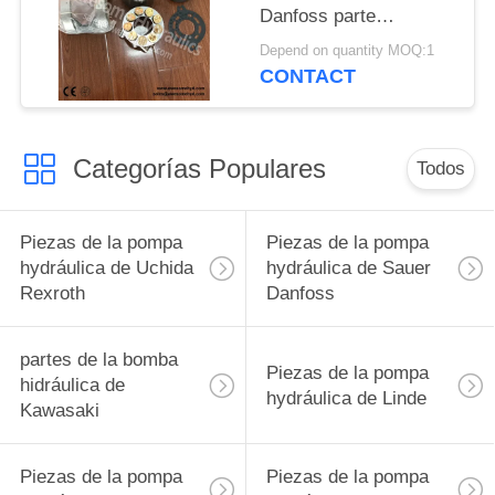
Danfoss parte
PV90R30 PV90R42
Depend on quantity MOQ:1
PV90R55 PV90R75
CONTACT
PV90R100 PV90R130
PV90R180 PV90R250
Categorías Populares
Todos
Piezas de la pompa
Piezas de la pompa
hydráulica de Uchida
hydráulica de Sauer
Rexroth
Danfoss
partes de la bomba
Piezas de la pompa
hidráulica de
hydráulica de Linde
Kawasaki
Piezas de la pompa
Piezas de la pompa